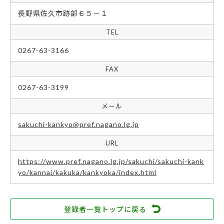
長野県佐久市跡部６５－１
TEL
0267-63-3166
FAX
0267-63-3199
メール
sakuchi-kankyo@pref.nagano.lg.jp
URL
https://www.pref.nagano.lg.jp/sakuchi/sakuchi-kank
yo/kannai/kakuka/kankyoka/index.html
登録者一覧トップに戻る