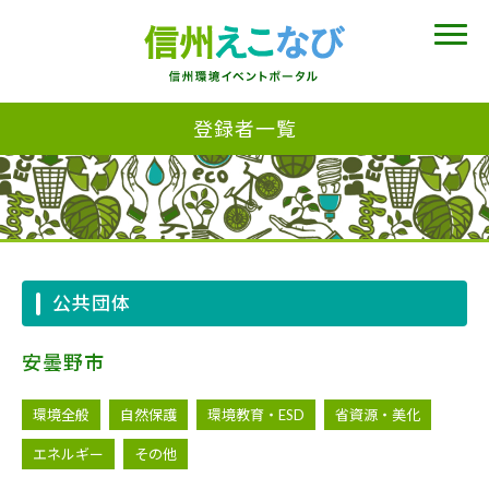
登録者一覧
公共団体
安曇野市
環境全般
自然保護
環境教育・ESD
省資源・美化
エネルギー
その他