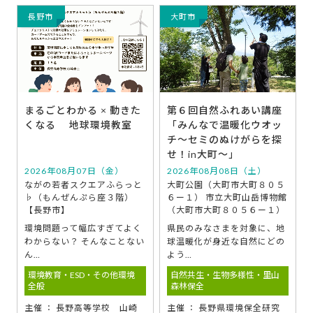
長野市
大町市
まるごとわかる × 動きた
第６回自然ふれあい講座
くなる 地球環境教室
「みんなで温暖化ウオッ
チ～セミのぬけがらを探
せ！in大町～」
2026年08月07日（金）
2026年08月08日（土）
ながの若者スクエアふらっと
大町公園（大町市大町８０５
♭（もんぜんぷら座３階）
６ー１） 市立大町山岳博物館
【長野市】
（大町市大町８０５６ー１）
環境問題って幅広すぎてよく
県民のみなさまを対象に、地
わからない？ そんなことない
球温暖化が身近な自然にどの
ん…
よう…
環境教育・ESD・その他環境
自然共生・生物多様性・里山
全般
森林保全
主催 ： 長野高等学校 山崎
主催 ： 長野県環境保全研究