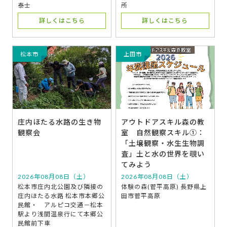
泰士
所
詳しくはこちら
詳しくはこちら
松本市
上田市
庄内ほたる水路の生き物
アウトドアスキル森の教
観察会
室 自然観察スキル①：
「土壌観察・水生生物調
査」土と水の世界を覗い
てみよう
2026年08月08日（土）
2026年08月08日（土）
松本市庄内北公園及び隣接の
体験の森(菅平高原) 長野県上
庄内ほたる水路 松本市本郷公
田市菅平高原
民館・ アルピコ交通－松本
駅より浅間温泉行にて本郷公
民館前下車