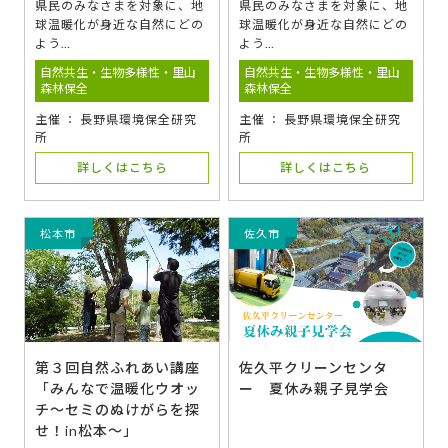
県民のみなさまを対象に、地
県民のみなさまを対象に、地
球温暖化が身近な自然にどの
球温暖化が身近な自然にどの
よう…
よう…
自然共生・生物多様性・里山
自然共生・生物多様性・里山
森林保全
森林保全
主催 ： 長野県環境保全研究
主催 ： 長野県環境保全研究
所
所
詳しくはこちら
詳しくはこちら
松本市
佐久市
第３回自然ふれあい講座
佐久平クリーンセンタ
「みんなで温暖化ウオッ
ー 夏休み親子見学会
チ～セミのぬけがらを探
せ！in松本～」