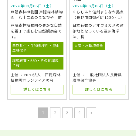
2026年08月08日（土）
2026年08月08日（土）
戸隠森林植物園 戸隠森林植物
くらしふと信州まちなか拠点
園「八十二森のまなびや」前
（長野市問御所町1250‐1）
戸隠森林植物園の豊かな自然
日本有数のアオウミガメの産
を親子で楽しむ自然観察会で
卵地となっている遠州海岸
す。…
は、長…
自然共生・生物多様性・里山
大気・水環境保全
森林保全
環境教育・ESD・その他環境
全般
主催 ： NPO法人 戸隠森林
主催 ： 一般社団法人長野県
植物園ボランティアの会
環境保全協会
詳しくはこちら
詳しくはこちら
1
2
3
4
»