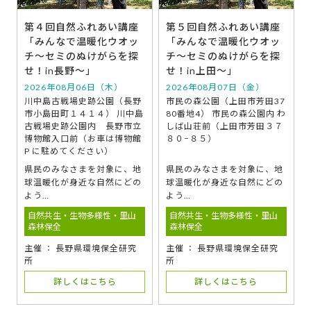
第４回自然ふれあい講座
第５回自然ふれあい講座
「みんなで温暖化ウオッ
「みんなで温暖化ウオッ
チ～セミのぬけがらを探
チ～セミのぬけがらを探
せ！in長野～」
せ！in上田～」
2026年08月06日（木）
2026年08月07日（金）
川中島古戦場史跡公園（長野
市民の森公園（上田市芳田37
市小島田町１４１４） 川中島
80番地4） 市民の森公園内 わ
古戦場史跡公園内 長野市立
しば山荘前（上田市芳田３７
博物館入口前（お車は博物館
８０−８５）
P に駐めてください）
県民のみなさまを対象に、地
県民のみなさまを対象に、地
球温暖化が身近な自然にどの
球温暖化が身近な自然にどの
よう…
よう…
自然共生・生物多様性・里山
自然共生・生物多様性・里山
森林保全
森林保全
主催 ： 長野県環境保全研究
主催 ： 長野県環境保全研究
所
所
詳しくはこちら
詳しくはこちら