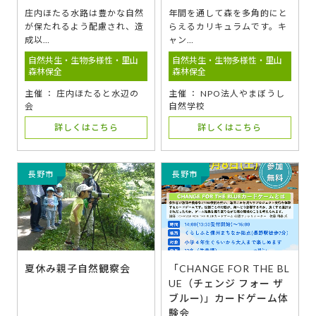
庄内ほたる水路は豊かな自然
年間を通して森を多角的にと
が保たれるよう配慮され、造
らえるカリキュラムです。キ
成以…
ャン…
自然共生・生物多様性・里山
自然共生・生物多様性・里山
森林保全
森林保全
主催 ： 庄内ほたると水辺の
主催 ： NPO法人やまぼうし
会
自然学校
詳しくはこちら
詳しくはこちら
長野市
長野市
夏休み親子自然観察会
「CHANGE FOR THE BL
UE（チェンジ フォー ザ
ブルー)」カードゲーム体
験会