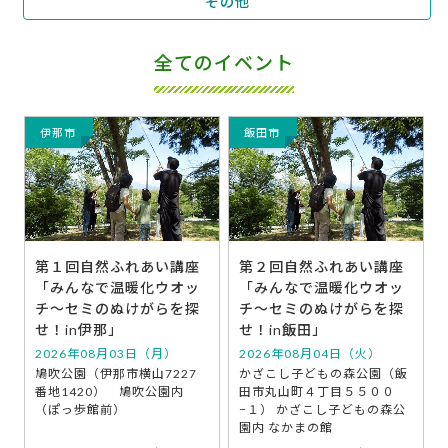
その他
全てのイベント
伊那市
飯田市
第１回自然ふれあい講座
第２回自然ふれあい講座
「みんなで温暖化ウオッ
「みんなで温暖化ウオッ
チ～セミのぬけがらを探
チ～セミのぬけがらを探
せ！in伊那」
せ！in飯田」
2026年08月03日（月）
2026年08月04日（火）
鳩吹公園（伊那市横山7227
かざこし子どもの森公園（飯
番地1420） 鳩吹公園内
田市丸山町４丁目５５００
（ぽっ歩館前）
−１） かざこし子どもの森公
園内 なかまの館