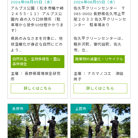
2026年08月05日（水）
2026年08月05日（水）
アルプス公園（ 松本市蟻ケ崎
佐久平クリーンセンター 〒
２４５５−１１） アルプス公
385-0002 長野県佐久市上平
園内 森の入り口休憩所 （駐
尾２０３３ 佐久平クリーンセ
車場から徒歩10分程かかりま
ンター 駐車場あり
す）
県民のみなさまを対象に、地
佐久平クリーンセンターは、
球温暖化が身近な自然にどの
軽井沢町、御代田町、佐久
よう…
市、立…
自然共生・生物多様性・里山
廃棄物の減量化・リサイクル
森林保全
主催 ： 長野県環境保全研究
主催 ： ナカマノコエ 津田
所
尚子
詳しくはこちら
詳しくはこちら
長野市
上田市