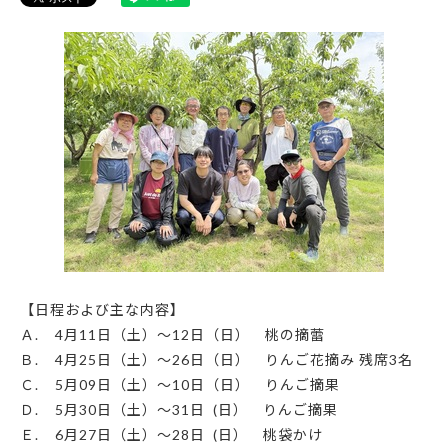
【日程および主な内容】
Ａ
. 4
月
11
日（土）～
12
日（日） 桃の摘蕾
Ｂ
. 4
月
25
日（土）～
26
日（日） りんご花摘み 残席
3
名
Ｃ
. 5
月
09
日（土）～
10
日（日） りんご摘果
Ｄ
. 5
月
30
日（土）～
31
日
(
日） りんご摘果
Ｅ
. 6
月
27
日（土）～
28
日
(
日） 桃袋かけ