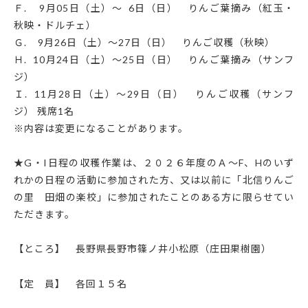
Ｆ
. 9
月
05
日（土）～
6
日（日） りんご葉摘み（紅玉・
秋映・ドルチェ）
Ｇ
. 9
月
26
日（土）～
27
日（日） りんご収穫（秋映）
Ｈ
. 10
月
24
日（土）～
25
日（日） りんご葉摘み（サンフ
ジ）
Ｉ
. 11
月
28
日（土）～
29
日（日） りんご収穫（サンフ
ジ） 残席
1
名
※内容は変更になることがあります。
★
G
・
I
日程の収穫作業は、２０２６年度のＡ～
F
、
H
のいず
れかの日程の活動に参加された方、又は以前に「北信りんご
の里 田畑の楽校」に参加されたことのある方に限らせてい
ただきます。
【ところ】 長野県長野市篠ノ井小松原（庄田果樹園）
【定 員】 各回１５名