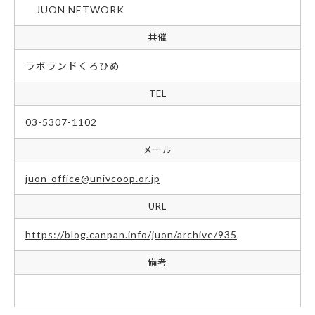
JUON NETWORK
共催
ラボランドくろひめ
TEL
03-5307-1102
メール
juon-office@univcoop.or.jp
URL
https://blog.canpan.info/juon/archive/935
備考