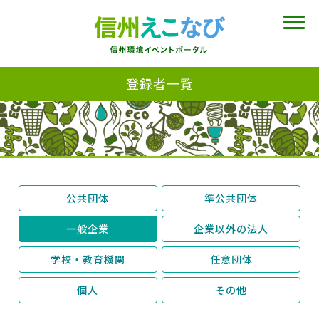
登録者一覧
公共団体
準公共団体
一般企業
企業以外の法人
学校・教育機関
任意団体
個人
その他